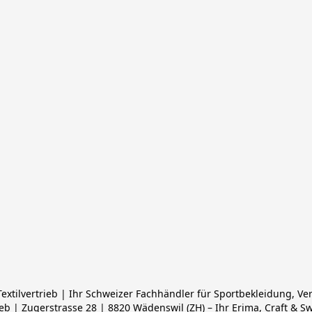
xtilvertrieb | Ihr Schweizer Fachhändler für Sportbekleidung, Ve
ieb | Zugerstrasse 28 | 8820 Wädenswil (ZH) – Ihr Erima, Craft & S