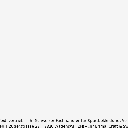
xtilvertrieb | Ihr Schweizer Fachhändler für Sportbekleidung, Ve
ieb | Zugerstrasse 28 | 8820 Wädenswil (ZH) – Ihr Erima, Craft & S